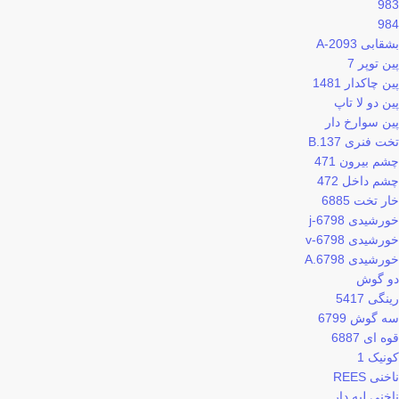
983
984
بشقابی 2093-A
پین توپر 7
پین چاکدار 1481
پین دو لا تاپ
پین سوارخ دار
تخت فنری 137.B
چشم بیرون 471
چشم داخل 472
خار تخت 6885
خورشیدی 6798-j
خورشیدی 6798-v
خورشیدی 6798.A
دو گوش
رینگی 5417
سه گوش 6799
قوه ای 6887
کونیک 1
ناخنی REES
ناخنی لبه دار