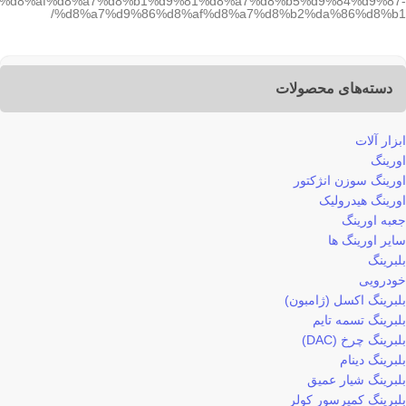
%d8%af%d8%a7%d8%b1%d9%81%d8%a7%d8%b5%d9%84%d9%87-
%d8%a7%d9%86%d8%af%d8%a7%d8%b2%da%86%d8%b1/
دسته‌های محصولات
ابزار آلات
اورینگ
اورینگ سوزن انژکتور
اورینگ هیدرولیک
جعبه اورینگ
سایر اورینگ ها
بلبرینگ
خودرویی
بلبرینگ اکسل (ژامبون)
بلبرینگ تسمه تایم
بلبرینگ چرخ (DAC)
بلبرینگ دینام
بلبرینگ شیار عمیق
بلبرینگ کمپرسور کولر