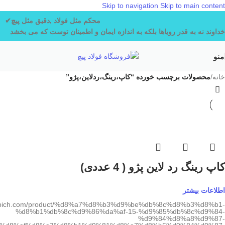
Skip to navigation
Skip to main content
محکم مثل فولاد ,دقیق مثل پیچ✔
خداوند نه به قدر رویاها
بلکه به اندازه ایمان و اطمینان توست که می بخشد
منو
خانه
/
محصولات برچسب خورده “کاپ،رینگ،ردلاین،پژو”
کاپ رینگ رد لاین پژو ( 4 عددی)
اطلاعات بیشتر
ladpich.com/product/%d8%a7%d8%b3%d9%be%db%8c%d8%b3%d8%b1-
%d8%b1%db%8c%d9%86%da%af-15-%d9%85%db%8c%d9%84-
%d9%84%d8%a8%d9%87-