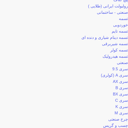
رولبولت ایرانی (طلایی )
صنعتی - ساختمانی
تسمه
خوردویی
تسمه تایم
تسمه دینام شیاری و دنده ای
تسمه شیربرقی
تسمه کولر
تسمه هیدرولیک
صنعتی
سری 9.5
سری A (کولری)
سری AX
سری B
سری BX
سری C
سری K
سری M
چرخ صنعتی
چسب و گریس