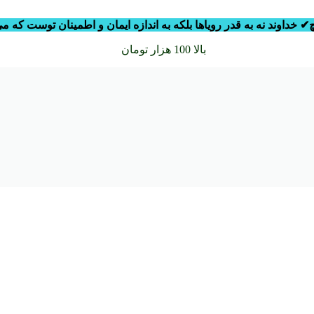
✔
خداوند نه به قدر رویاها
بلکه به اندازه ایمان و اطمینان توست که م
سفارشات خود را برای
بالا 100 هزار تومان
را با پیک رایگان تجربه کنید