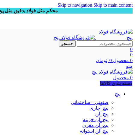
Skip to navigation
Skip to main content
محکم مثل فولاد ,دقیق مثل پیچ
جستجو
0
0
0
محصول
0
تومان
منو
0
محصول
دسته بندی کالاها
پیچ
صنعتی – ساختمانی
پیچ آچاری
پیچ آلن
پیچ آلن خزینه
پیچ آلن مغزی
پیچ آلن استوانه