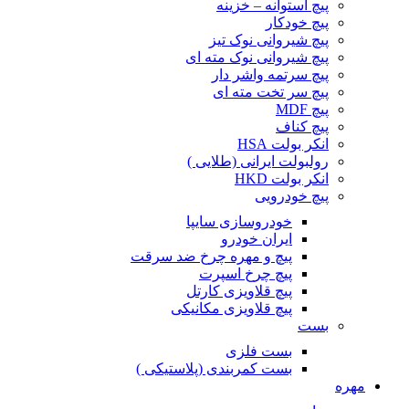
پیچ استوانه – خزینه
پیچ خودکار
پیچ شیروانی نوک تیز
پیچ شیروانی نوک مته ای
پیچ سرتمه واشر دار
پیچ سر تخت مته ای
پیچ MDF
پیچ کناف
انکر بولت HSA
رولبولت ایرانی (طلایی )
انکر بولت HKD
پیچ خودرویی
خودروسازی سایپا
ایران خودرو
پیچ و مهره چرخ ضد سرقت
پیچ چرخ اسپرت
پیچ قلاویزی کارتل
پیچ قلاویزی مکانیکی
بست
بست فلزی
بست کمربندی (پلاستیکی )
مهره