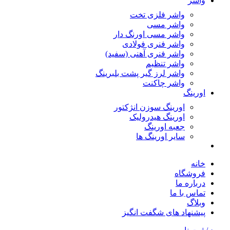
واشر
واشر فلزی تخت
واشر مسی
واشر مسی اورنگ دار
واشر فنری فولادی
واشر فنری آهنی (سفید)
واشر تنظیم
واشر لرز گیر پشت بلبرینگ
واشر چاکنت
اورینگ
اورینگ سوزن انژکتور
اورینگ هیدرولیک
جعبه اورینگ
سایر اورینگ ها
خانه
فروشگاه
درباره ما
تماس با ما
وبلاگ
پیشنهاد های شگفت انگیز