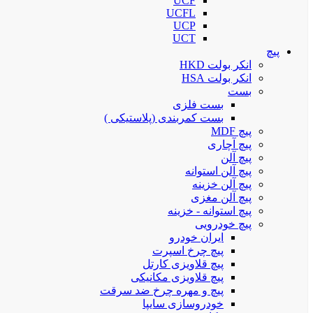
UCF
UCFL
UCP
UCT
پیچ
انکر بولت HKD
انکر بولت HSA
بست
بست فلزی
بست کمربندی (پلاستیکی )
پیچ MDF
پیچ آچاری
پیچ آلن
پیچ آلن استوانه
پیچ آلن خزینه
پیچ آلن مغزی
پیچ استوانه - خزینه
پیچ خودرویی
ایران خودرو
پیچ چرخ اسپرت
پیچ قلاویزی کارتل
پیچ قلاویزی مکانیکی
پیچ و مهره چرخ ضد سرقت
خودروسازی سایپا