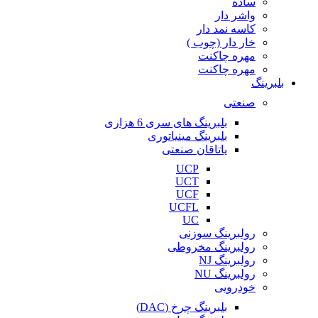
ساده
واشر دار
کاسه نمد دار
خار دار (چوب )
مهره چاکنت
مهره چاکنت
بلبرینگ
صنعتی
بلبرینگ های سری 6 هزاری
بلبرینگ مینیاتوری
یاتاقان صنعتی
UCP
UCT
UCF
UCFL
UC
رولبرینگ سوزنی
رولبرینگ مخروطی
رولبرینگ NJ
رولبرینگ NU
خودرویی
بلبرینگ چرخ (DAC)