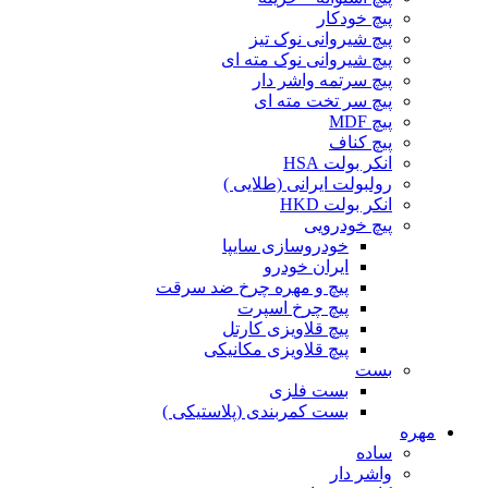
پیچ خودکار
پیچ شیروانی نوک تیز
پیچ شیروانی نوک مته ای
پیچ سرتمه واشر دار
پیچ سر تخت مته ای
پیچ MDF
پیچ کناف
انکر بولت HSA
رولبولت ایرانی (طلایی )
انکر بولت HKD
پیچ خودرویی
خودروسازی سایپا
ایران خودرو
پیچ و مهره چرخ ضد سرقت
پیچ چرخ اسپرت
پیچ قلاویزی کارتل
پیچ قلاویزی مکانیکی
بست
بست فلزی
بست کمربندی (پلاستیکی )
مهره
ساده
واشر دار