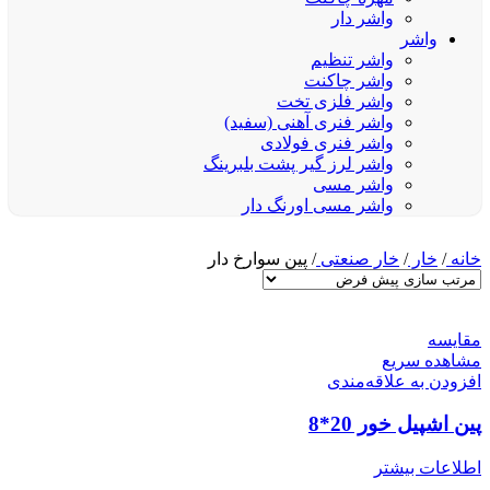
واشر دار
واشر
واشر تنظیم
واشر چاکنت
واشر فلزی تخت
واشر فنری آهنی (سفید)
واشر فنری فولادی
واشر لرز گیر پشت بلبرینگ
واشر مسی
واشر مسی اورنگ دار
خانه
/
خار
/
خار صنعتی
/
پین سوارخ دار
مقایسه
مشاهده سریع
افزودن به علاقه‌مندی
پین اشپیل خور 20*8
اطلاعات بیشتر