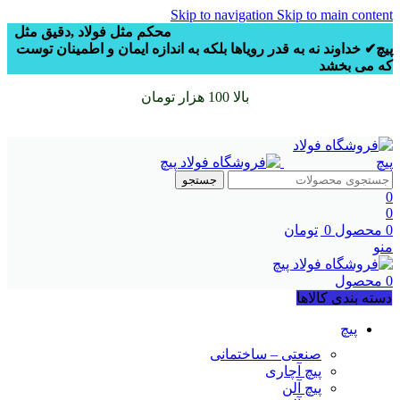
Skip to navigation
Skip to main content
محکم مثل فولاد ,دقیق مثل
پیچ✔
خداوند نه به قدر رویاها
بلکه به اندازه ایمان و اطمینان توست
که می بخشد
سفارشات خود را برای
بالا 100 هزار تومان
را با پیک رایگان تجربه
کنید
جستجو
0
0
0
محصول
0
تومان
منو
0
محصول
دسته بندی کالاها
پیچ
صنعتی – ساختمانی
پیچ آچاری
پیچ آلن