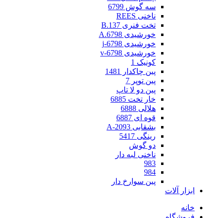
سه گوش 6799
ناخنی REES
تخت فنری 137.B
خورشیدی 6798.A
خورشیدی 6798-j
خورشیدی 6798-v
کونیک 1
پین چاکدار 1481
پین توپر 7
پین دو لا تاپ
خار تخت 6885
هلالی 6888
قوه ای 6887
بشقابی 2093-A
رینگی 5417
دو گوش
ناخنی لبه دار
983
984
پین سوارخ دار
ابزار آلات
خانه
فروشگاه