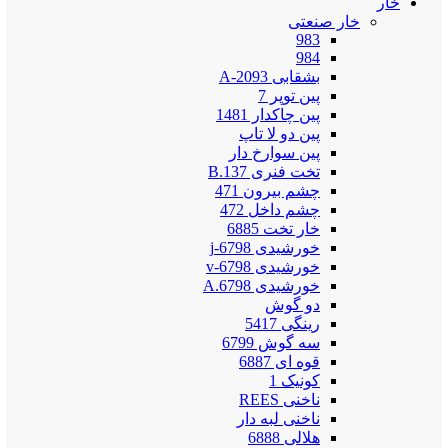
خار
خار صنعتی
983
984
بشقابی 2093-A
پین توپر 7
پین چاکدار 1481
پین دو لا تاپ
پین سوارخ دار
تخت فنری 137.B
چشم بیرون 471
چشم داخل 472
خار تخت 6885
خورشیدی 6798-j
خورشیدی 6798-v
خورشیدی 6798.A
دو گوش
رینگی 5417
سه گوش 6799
قوه ای 6887
کونیک 1
ناخنی REES
ناخنی لبه دار
هلالی 6888