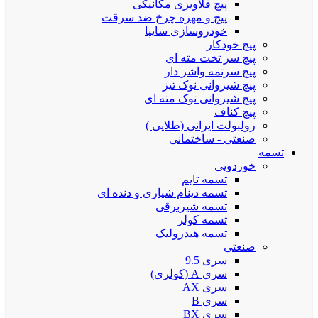
پیچ قلاویزی مکانیکی
پیچ و مهره چرخ ضد سرقت
خودروسازی سایپا
پیچ خودکار
پیچ سر تخت مته ای
پیچ سرتمه واشر دار
پیچ شیروانی نوک تیز
پیچ شیروانی نوک مته ای
پیچ کناف
رولبولت ایرانی (طلایی )
صنعتی - ساختمانی
تسمه
خوردویی
تسمه تایم
تسمه دینام شیاری و دنده ای
تسمه شیربرقی
تسمه کولر
تسمه هیدرولیک
صنعتی
سری 9.5
سری A (کولری)
سری AX
سری B
سری BX