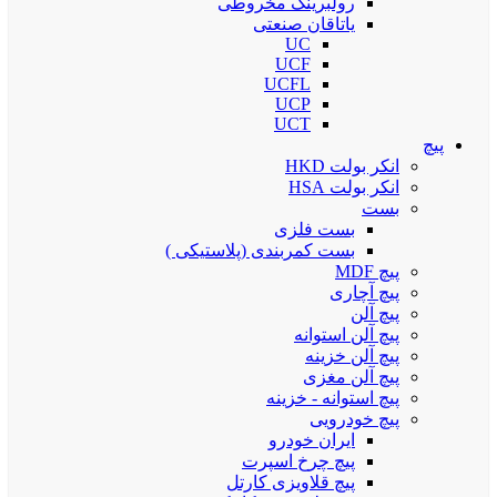
رولبرینگ مخروطی
یاتاقان صنعتی
UC
UCF
UCFL
UCP
UCT
پیچ
انکر بولت HKD
انکر بولت HSA
بست
بست فلزی
بست کمربندی (پلاستیکی )
پیچ MDF
پیچ آچاری
پیچ آلن
پیچ آلن استوانه
پیچ آلن خزینه
پیچ آلن مغزی
پیچ استوانه - خزینه
پیچ خودرویی
ایران خودرو
پیچ چرخ اسپرت
پیچ قلاویزی کارتل