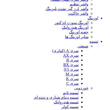
واشر تنظیم
واشر لرز گیر پشت بلبرینگ
واشر چاکنت
اورینگ
اورینگ سوزن انژکتور
اورینگ هیدرولیک
جعبه اورینگ
سایر اورینگ ها
تسمه
صنعتی
سری A (کولری)
سری AX
سری B
سری BX
سری 9.5
سری M
سری K
سری C
خوردویی
تسمه تایم
تسمه دینام شیاری و دنده ای
تسمه هیدرولیک
تسمه کولر