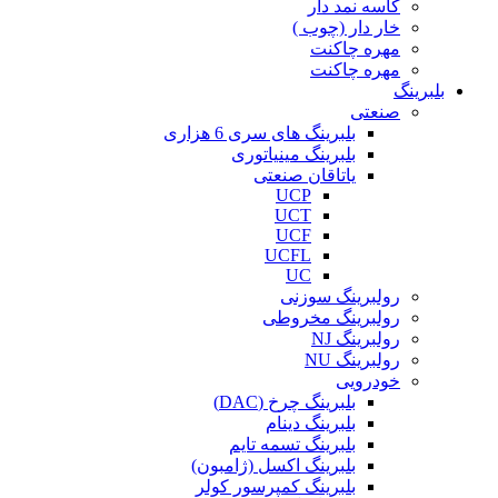
کاسه نمد دار
خار دار (چوب )
مهره چاکنت
مهره چاکنت
بلبرینگ
صنعتی
بلبرینگ های سری 6 هزاری
بلبرینگ مینیاتوری
یاتاقان صنعتی
UCP
UCT
UCF
UCFL
UC
رولبرینگ سوزنی
رولبرینگ مخروطی
رولبرینگ NJ
رولبرینگ NU
خودرویی
بلبرینگ چرخ (DAC)
بلبرینگ دینام
بلبرینگ تسمه تایم
بلبرینگ اکسل (ژامبون)
بلبرینگ کمپرسور کولر