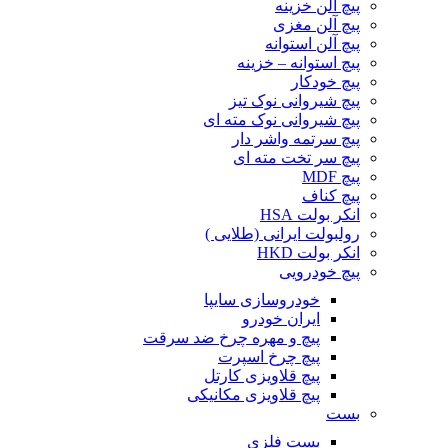
پیچ آلن خزینه
پیچ آلن مغزی
پیچ آلن استوانه
پیچ استوانه – خزینه
پیچ خودکار
پیچ شیروانی نوک تیز
پیچ شیروانی نوک مته ای
پیچ سرتمه واشر دار
پیچ سر تخت مته ای
پیچ MDF
پیچ کناف
انکر بولت HSA
رولبولت ایرانی (طلایی )
انکر بولت HKD
پیچ خودرویی
خودروسازی سایپا
ایران خودرو
پیچ و مهره چرخ ضد سرقت
پیچ چرخ اسپرت
پیچ قلاویزی کارتل
پیچ قلاویزی مکانیکی
بست
بست فلزی