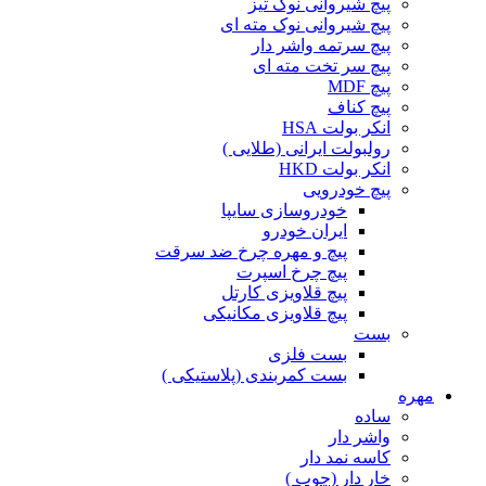
پیچ شیروانی نوک تیز
پیچ شیروانی نوک مته ای
پیچ سرتمه واشر دار
پیچ سر تخت مته ای
پیچ MDF
پیچ کناف
انکر بولت HSA
رولبولت ایرانی (طلایی )
انکر بولت HKD
پیچ خودرویی
خودروسازی سایپا
ایران خودرو
پیچ و مهره چرخ ضد سرقت
پیچ چرخ اسپرت
پیچ قلاویزی کارتل
پیچ قلاویزی مکانیکی
بست
بست فلزی
بست کمربندی (پلاستیکی )
مهره
ساده
واشر دار
کاسه نمد دار
خار دار (چوب )