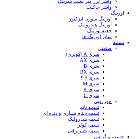
واشر لرز گیر پشت بلبرینگ
واشر چاکنت
اورینگ
اورینگ سوزن انژکتور
اورینگ هیدرولیک
جعبه اورینگ
سایر اورینگ ها
تسمه
صنعتی
سری A (کولری)
سری AX
سری B
سری BX
سری 9.5
سری M
سری K
سری C
خوردویی
تسمه تایم
تسمه دینام شیاری و دنده ای
تسمه هیدرولیک
تسمه کولر
تسمه شیربرقی
چسب و گریس