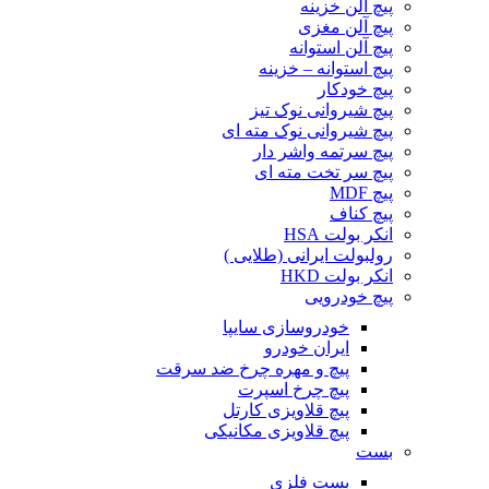
پیچ آلن خزینه
پیچ آلن مغزی
پیچ آلن استوانه
پیچ استوانه – خزینه
پیچ خودکار
پیچ شیروانی نوک تیز
پیچ شیروانی نوک مته ای
پیچ سرتمه واشر دار
پیچ سر تخت مته ای
پیچ MDF
پیچ کناف
انکر بولت HSA
رولبولت ایرانی (طلایی )
انکر بولت HKD
پیچ خودرویی
خودروسازی سایپا
ایران خودرو
پیچ و مهره چرخ ضد سرقت
پیچ چرخ اسپرت
پیچ قلاویزی کارتل
پیچ قلاویزی مکانیکی
بست
بست فلزی