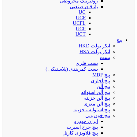
رولبرینگ مخروطی
یاتاقان صنعتی
UC
UCF
UCFL
UCP
UCT
پیچ
انکر بولت HKD
انکر بولت HSA
بست
بست فلزی
بست کمربندی (پلاستیکی )
پیچ MDF
پیچ آچاری
پیچ آلن
پیچ آلن استوانه
پیچ آلن خزینه
پیچ آلن مغزی
پیچ استوانه - خزینه
پیچ خودرویی
ایران خودرو
پیچ چرخ اسپرت
پیچ قلاویزی کارتل