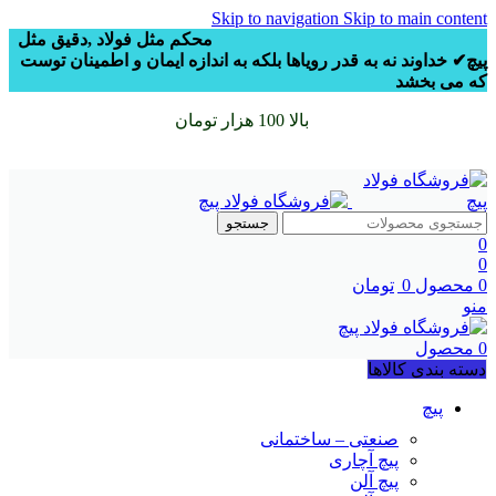
Skip to navigation
Skip to main content
محکم مثل فولاد ,دقیق مثل
پیچ✔
خداوند نه به قدر رویاها
بلکه به اندازه ایمان و اطمینان توست
که می بخشد
سفارشات خود را برای
بالا 100 هزار تومان
را با پیک رایگان تجربه
کنید
جستجو
0
0
0
محصول
0
تومان
منو
0
محصول
دسته بندی کالاها
پیچ
صنعتی – ساختمانی
پیچ آچاری
پیچ آلن