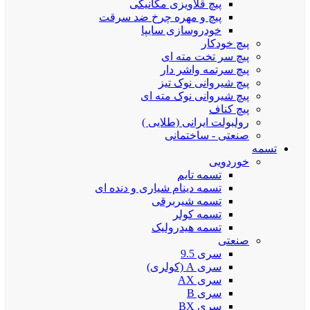
پیچ قلاویزی مکانیکی
پیچ و مهره چرخ ضد سرقت
خودروسازی سایپا
پیچ خودکار
پیچ سر تخت مته ای
پیچ سرتمه واشر دار
پیچ شیروانی نوک تیز
پیچ شیروانی نوک مته ای
پیچ کناف
رولبولت ایرانی (طلایی )
صنعتی - ساختمانی
تسمه
خوردویی
تسمه تایم
تسمه دینام شیاری و دنده ای
تسمه شیربرقی
تسمه کولر
تسمه هیدرولیک
صنعتی
سری 9.5
سری A (کولری)
سری AX
سری B
سری BX