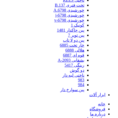
ناخنی REES
تخت فنری 137.B
خورشیدی 6798.A
خورشیدی 6798-j
خورشیدی 6798-v
کونیک 1
پین چاکدار 1481
پین توپر 7
پین دو لا تاپ
خار تخت 6885
هلالی 6888
قوه ای 6887
بشقابی 2093-A
رینگی 5417
دو گوش
ناخنی لبه دار
983
984
پین سوارخ دار
ابزار آلات
خانه
فروشگاه
درباره ما