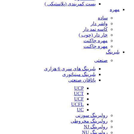
بست کمربندی (پلاستیکی )
مهره
ساده
واشر دار
کاسه نمد دار
خار دار (چوب )
مهره چاکنت
مهره چاکنت
بلبرینگ
صنعتی
بلبرینگ های سری 6 هزاری
بلبرینگ مینیاتوری
یاتاقان صنعتی
UCP
UCT
UCF
UCFL
UC
رولبرینگ سوزنی
رولبرینگ مخروطی
رولبرینگ NJ
رولبرینگ NU