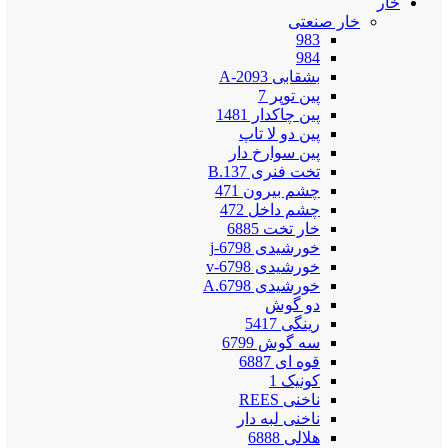
خار
خار صنعتی
983
984
بشقابی 2093-A
پین توپر 7
پین چاکدار 1481
پین دو لا تاپ
پین سوارخ دار
تخت فنری 137.B
چشم بیرون 471
چشم داخل 472
خار تخت 6885
خورشیدی 6798-j
خورشیدی 6798-v
خورشیدی 6798.A
دو گوش
رینگی 5417
سه گوش 6799
قوه ای 6887
کونیک 1
ناخنی REES
ناخنی لبه دار
هلالی 6888