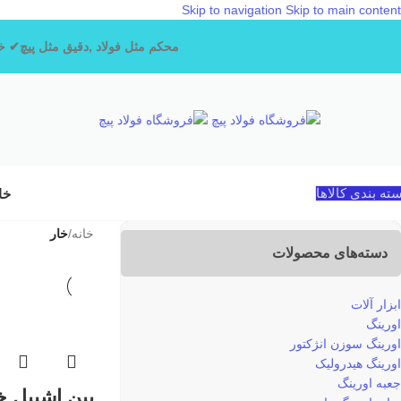
Skip to navigation
Skip to main content
محکم مثل فولاد ,دقیق مثل پیچ✔
خد
ته بندی کالاها
خا
خانه
/
خار
دسته‌های محصولات
ابزار آلات
اورینگ
اورینگ سوزن انژکتور
اورینگ هیدرولیک
جعبه اورینگ
پین اشپیل خور 