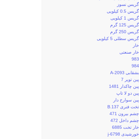
گریس نسوز
گریس 0.5 کیلویی
گریس 1 کیلویی
گریس 125 گرم
گریس 250 گرم
گریس سطلی 5 کیلویی
خار
خار صنعتی
983
984
بشقابی 2093-A
پین توپر 7
پین چاکدار 1481
پین دو لا تاپ
پین سوارخ دار
تخت فنری 137.B
چشم بیرون 471
چشم داخل 472
خار تخت 6885
خورشیدی 6798-j