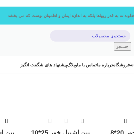
اوند نه به قدر رویاها
بلکه به اندازه ایمان و اطمینان توست که می بخشد
جستجو
نه
فروشگاه
درباره ما
تماس با ما
وبلاگ
پیشنهاد های شگفت انگیز
20*8
پین اشپیل خور 25*10
پین اشپ