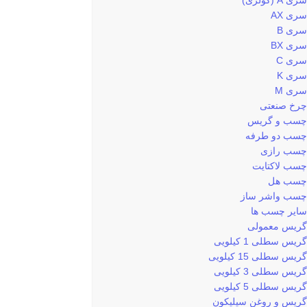
سری A (کولری)
سری AX
سری B
سری BX
سری C
سری K
سری M
چرخ صنعتی
چسب و گریس
چسب دو طرفه
چسب رازی
چسب لاکتایت
چسب هل
چسب واشر ساز
سایر چسب ها
گریس معمولی
گریس سطلی 1 کیلویی
گریس سطلی 15 کیلویی
گریس سطلی 3 کیلویی
گریس سطلی 5 کیلویی
گریس و روغن سیلیکون