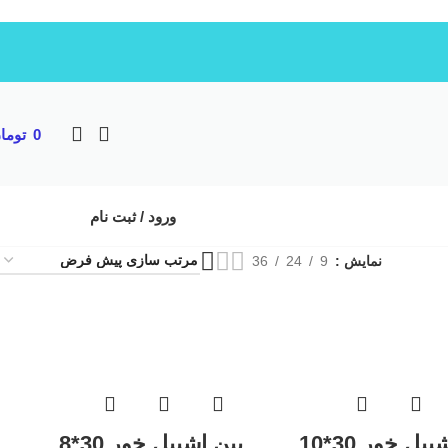
0
توما
ورود / ثبت نام
نمایش
9
24
36
یل خور 30*10
پین اشپیل خور 30*8