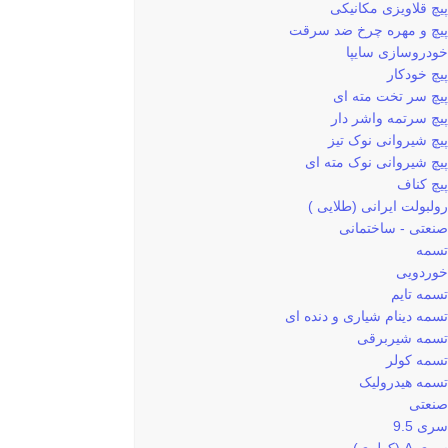
پیچ قلاویزی مکانیکی
پیچ و مهره چرخ ضد سرقت
خودروسازی سایپا
پیچ خودکار
پیچ سر تخت مته ای
پیچ سرتمه واشر دار
پیچ شیروانی نوک تیز
پیچ شیروانی نوک مته ای
پیچ کناف
رولبولت ایرانی (طلایی )
صنعتی - ساختمانی
تسمه
خوردویی
تسمه تایم
تسمه دینام شیاری و دنده ای
تسمه شیربرقی
تسمه کولر
تسمه هیدرولیک
صنعتی
سری 9.5