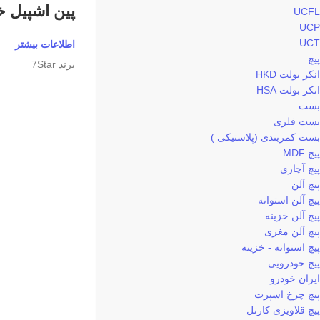
پین اشپیل خور 0
UCFL
UCP
UCT
اطلاعات بیشتر
پیچ
برند 7Star
انکر بولت HKD
انکر بولت HSA
بست
بست فلزی
بست کمربندی (پلاستیکی )
پیچ MDF
پیچ آچاری
پیچ آلن
پیچ آلن استوانه
پیچ آلن خزینه
پیچ آلن مغزی
پیچ استوانه - خزینه
پیچ خودرویی
ایران خودرو
پیچ چرخ اسپرت
پیچ قلاویزی کارتل