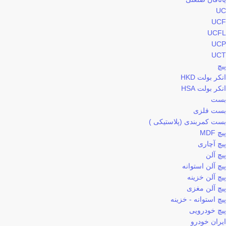
UC
UCF
UCFL
UCP
UCT
پیچ
انکر بولت HKD
انکر بولت HSA
بست
بست فلزی
بست کمربندی (پلاستیکی )
پیچ MDF
پیچ آچاری
پیچ آلن
پیچ آلن استوانه
پیچ آلن خزینه
پیچ آلن مغزی
پیچ استوانه - خزینه
پیچ خودرویی
ایران خودرو