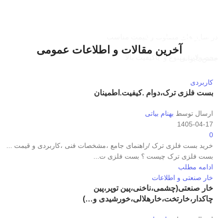
سر بیت آلن-ستاره ای و...
انواع بلبرینگ
خودرویی-صنعتی
در سایز های متفاوت و قیمت مناسب
آخرین مقالات و اطلاعات عمومی
محصولات متنوع و باکیفیت بالا
جنس تایوانی
مشاهده محصولات
تبریز ژاپن چین
کاربردی
مشاهده محصولات
بست فلزی ترک،دوام .کیفیت.اطمینان
ارسال توسط
بهنام بیاتی
1405-04-17
0
خرید بست فلزی ترک /راهنمای جامع ،مشخصات فنی ،کاربردی و قیمت ...
بست فلزی ترک چیست ؟ بست فلزی ت...
ادامه مطلب
خار صنعتی و اطلاعات
خار صنعتی(چشمی،ناخنی،پین توپر،پین
چاکدار،خارتخت،خارهلالی،خورشیدی و…)