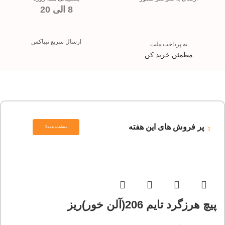
8 الی 20
ارسال سریع تیپاکس
به پرداخت ملت
مطمئن خرید کن
پر فروش های این هفته
مشاهده همه
پیچ هرزگرد تایم 206(آلن خور)ریز