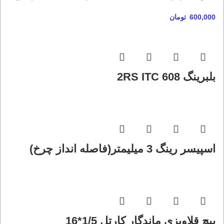
600,000
تومان
بلبرینگ 608 2RS ITC
اسپیسر رینگ 3 میلیمتر(فاصله انداز چرخ)
پیچ قلاویزی ماندگار کارتل 1/5*16